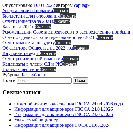
Опубликовано
16.03.2022
автором
capitag9
Уведомление о собрании
Скачать
Бюллетени для голосования
Скачать
Отчет Общества за 2021г.
Скачать
Баланс за 2021г.
Скачать
Рекомендации Совета директоров по распределению прибыли п
Отчет о сделках с заинтересованностью 2021г.
Скачать
Отчет комитета по аудиту
Скачать
Об аудиторе Общества на 2022 год
Скачать
Внутренний аудит
Скачать
Отчет ревизионной комиссии
Скачать
Кандидаты в члены СД и РК
Скачать
Проекты решений
Скачать
Рубрика:
Без рубрики
Поиск
Свежие записи
Отчет об итогах голосования ГЗОСА 24.04.2026 года
Информация для акционеров ГЗОСА 24.04.2026
Информация для акционеров ГЗОСА 23.05.2025
Уважаемый акционер!
Информация для акционеров ГОСА 31.05.2024