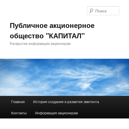
Поис
Публичное акционерное
общество "КАПИТАЛ"
Раскрытие информации акционерам
Главное меню
Главная
История создания и развития эмитента
Перейти к основному содержимому
Перейти к дополнительному содержимому
Контакты
Информация акционерам