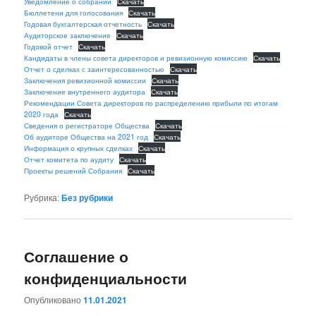
Уведомление о собрании
Скачать
Бюллетени для голосования
Скачать
Годовая бухгалтерская отчетность
Скачать
Аудиторское заключение
Скачать
Годовой отчет
Скачать
Кандидаты в члены совета директоров и ревизионную комиссию
Скачать
Отчет о сделках с заинтересованностью
Скачать
Заключения ревизионной комиссии
Скачать
Заключение внутреннего аудитора
Скачать
Рекомендации Совета директоров по распределению прибыли по итогам
2020 года
Скачать
Сведения о регистраторе Общества
Скачать
Об аудиторе Общества на 2021 год
Скачать
Информация о крупных сделках
Скачать
Отчет комитета по аудиту
Скачать
Проекты решений Собрания
Скачать
Рубрика:
Без рубрики
Соглашение о
конфиденциальности
Опубликовано
11.01.2021