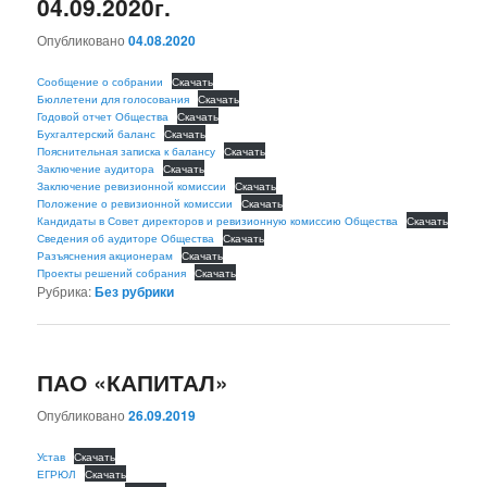
04.09.2020г.
Опубликовано
04.08.2020
Сообщение о собрании
Скачать
Бюллетени для голосования
Скачать
Годовой отчет Общества
Скачать
Бухгалтерский баланс
Скачать
Пояснительная записка к балансу
Скачать
Заключение аудитора
Скачать
Заключение ревизионной комиссии
Скачать
Положение о ревизионной комиссии
Скачать
Кандидаты в Совет директоров и ревизионную комиссию Общества
Скачать
Сведения об аудиторе Общества
Скачать
Разъяснения акционерам
Скачать
Проекты решений собрания
Скачать
Рубрика:
Без рубрики
ПАО «КАПИТАЛ»
Опубликовано
26.09.2019
Устав
Скачать
ЕГРЮЛ
Скачать